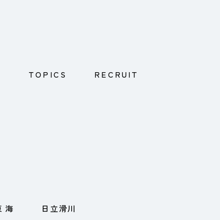
E
TOPICS
RECRUIT
東 海
日立滑川