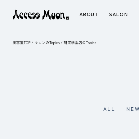
ABOUT
SALON
美容室TOP
/
サロンのTopics
/
研究学園店のTopics
ALL
NE