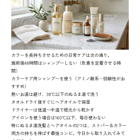
カラーを長持ちさせるための日常ケアは次の通り。
施術後48時間はシャンプーしない（色素を定着させる時
間）
カラーケア用シャンプーを使う（アミノ酸系・弱酸性がお
すすめ）
熱いお湯は避け、38℃以下のぬるま湯で洗う
タオルドライ後すぐにヘアオイルで保湿
ドライヤーは低温〜中温で根元から乾かす
アイロンを使う場合は160℃以下、毎日使わない
特にぬるま湯洗髪とヘアオイルの2つは、ストパー＆カラー
両方の持ちを伸ばす最強コンビ。今日から取り入れてみて