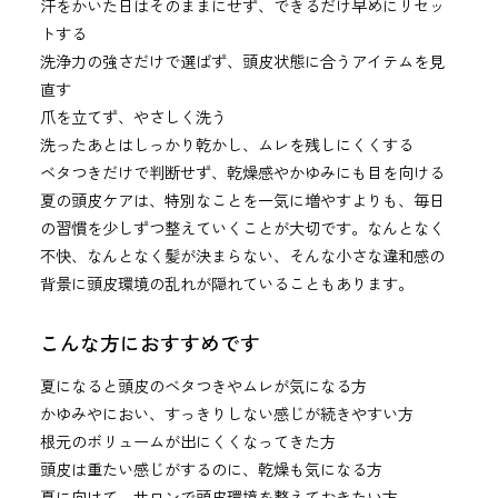
汗をかいた日はそのままにせず、できるだけ早めにリセッ
トする
洗浄力の強さだけで選ばず、頭皮状態に合うアイテムを見
直す
爪を立てず、やさしく洗う
洗ったあとはしっかり乾かし、ムレを残しにくくする
ベタつきだけで判断せず、乾燥感やかゆみにも目を向ける
夏の頭皮ケアは、特別なことを一気に増やすよりも、毎日
の習慣を少しずつ整えていくことが大切です。なんとなく
不快、なんとなく髪が決まらない、そんな小さな違和感の
背景に頭皮環境の乱れが隠れていることもあります。
こんな方におすすめです
夏になると頭皮のベタつきやムレが気になる方
かゆみやにおい、すっきりしない感じが続きやすい方
根元のボリュームが出にくくなってきた方
頭皮は重たい感じがするのに、乾燥も気になる方
夏に向けて、サロンで頭皮環境を整えておきたい方