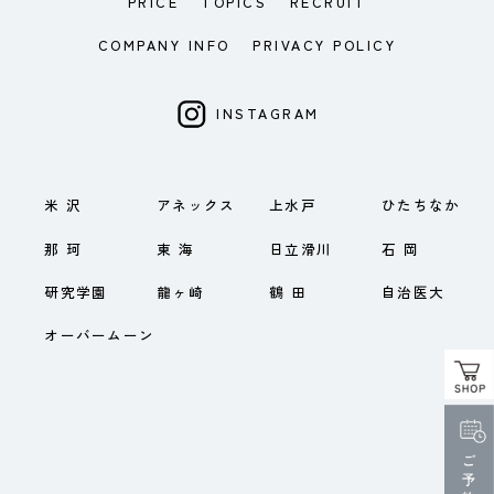
PRICE
TOPICS
RECRUIT
COMPANY INFO
PRIVACY POLICY
INSTAGRAM
米 沢
アネックス
上水戸
ひたちなか
那 珂
東 海
日立滑川
石 岡
研究学園
龍ヶ崎
鶴 田
自治医大
オーバームーン