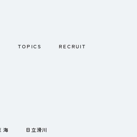
E
TOPICS
RECRUIT
東 海
日立滑川