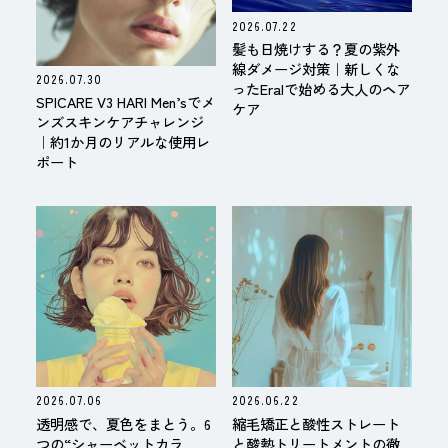
2026.07.22
髪も日焼けする？夏の紫外
線ダメージ対策｜新しくな
2026.07.30
ったEralで始める大人のヘア
SPICARE V3 HARI Men’sでメ
ケア
ンズスキンケアチャレンジ
｜約1か月のリアルな使用レ
ポート
2026.07.06
2026.06.22
透明感で、夏色をまとう。6
縮毛矯正と酸性ストレート
つの“シャーベットカラ
と酸熱トリートメントの徹