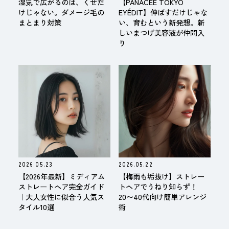
湿気で広がるのは、くせだ
【PANACÉE TOKYO
けじゃない。ダメージ毛の
EYÉDIT】伸ばすだけじゃな
まとまり対策
い、育むという新発想。新
しいまつげ美容液が仲間入
り
2026.05.23
2026.05.22
【2026年最新】ミディアム
【梅雨も垢抜け】ストレー
ストレートヘア完全ガイド
トヘアでうねり知らず！
｜大人女性に似合う人気ス
20〜40代向け簡単アレンジ
タイル10選
術