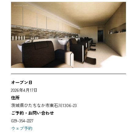
オープン
日
2026
年4
月17
日
住所
茨城
県
ひたち
なか
市
東石川1306-23
ご
予約・
お
問い合わせ
029-354-2227
ウェブ予約