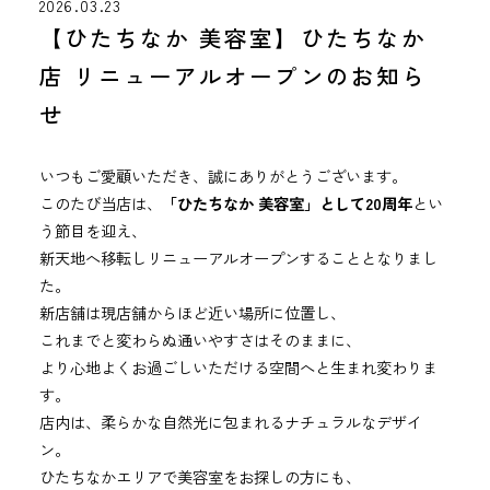
2026.03.23
【ひたちなか 美容室】ひたちなか
店 リニューアルオープンのお知ら
せ
いつも
ご
愛顧
いただき、
誠に
ありがとう
ご
ざ
い
ます。
この
たび
当店
は、
「
ひたち
なか
美容
室」
として20
周年
とい
う
節目
を
迎え、
新天地
へ
移転
し
リニューアル
オープン
する
こと
となり
ま
し
た。
新
店舗
は
現
店舗
から
ほど近い
場所
に
位置
し、
これまで
と
変
わら
ぬ
通
いやす
さ
は
そのまま
に、
より
心地
よく
お過ごし
いただける
空間
へ
と
生まれ変わり
ま
す。
店内
は、
柔らか
な
自然
光
に
包
ま
れる
ナチュラル
な
デザイ
ン。
ひたち
なか
エリア
で
美容
室
を
お
探
し
の
方
に
も、