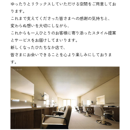
ゆったり
と
リラックス
し
て
いただける
空間
を
ご
用意
し
て
お
り
ます。
これまで
支え
て
くだ
さった
皆さま
へ
の
感謝
の
気持ち
と、
変
わら
ぬ
想い
を
大切
にし
ながら、
これから
も
一人ひとり
の
お客様
に
寄り
添
っ
た
スタイル
提案
と
サービス
を
お
届け
し
て
まい
り
ます。
新
しく
な
っ
た
ひたち
なか
店
で、
皆さま
に
お
会
い
できる
こと
を
心
より
楽しみ
にし
て
おり
ま
す。