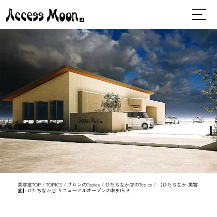
美容室TOP
/
TOPICS
/
サロンのTopics
/
ひたちなか店のTopics
/
【ひたちなか 美容
室】ひたちなか店 リニューアルオープンのお知らせ