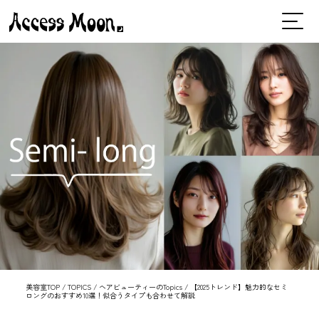
美容室TOP
/
TOPICS
/
ヘアビューティーのTopics
/
【2025トレンド】魅力的なセミ
ロングのおすすめ10選！似合うタイプも合わせて解説