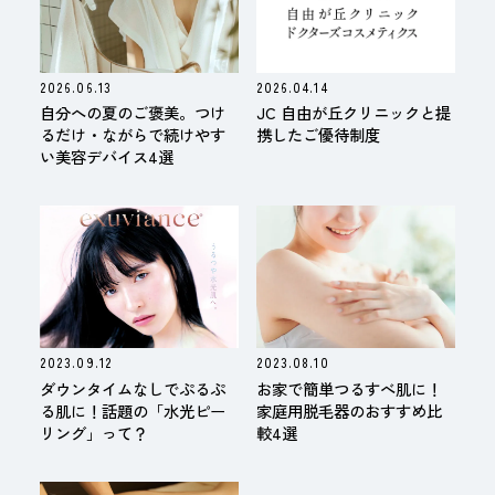
2026.06.13
2026.04.14
自分への夏のご褒美。つけ
JC 自由が丘クリニックと提
るだけ・ながらで続けやす
携したご優待制度
い美容デバイス4選
2023.09.12
2023.08.10
ダウンタイムなしでぷるぷ
お家で簡単つるすべ肌に！
る肌に！話題の「水光ピー
家庭用脱毛器のおすすめ比
リング」って？
較4選