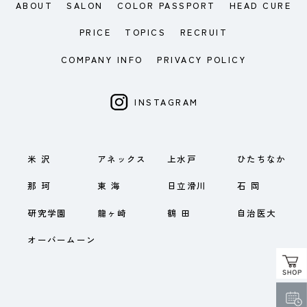
ABOUT
SALON
COLOR PASSPORT
HEAD CURE
PRICE
TOPICS
RECRUIT
COMPANY INFO
PRIVACY POLICY
INSTAGRAM
米 沢
アネックス
上水戸
ひたちなか
那 珂
東 海
日立滑川
石 岡
研究学園
龍ヶ崎
鶴 田
自治医大
オーバームーン