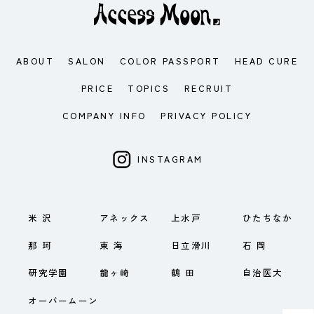
ABOUT
SALON
COLOR PASSPORT
HEAD CURE
PRICE
TOPICS
RECRUIT
COMPANY INFO
PRIVACY POLICY
INSTAGRAM
米 沢
アネックス
上水戸
ひたちなか
那 珂
東 海
日立滑川
石 岡
研究学園
龍ヶ崎
鶴 田
自治医大
オーバームーン