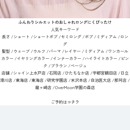
ふんわりシルエットのおしゃれロングにくびったけ
人気キーワード
長さ
/
ショート
/
ショートボブ
/
セミロング
/
ボブ
/
ミディアム
/
ロン
グ
髪型
/
ウェーブ
/
ウルフ
/
パーマ
/
レイヤー
/
ミディアム
/
ワンカール
カラー
/
イヤリングカラー
/
インナーカラー
/
ハイライトカラー
/
ピン
ク
/
ブラウン
/
ベージュ
店舗
/
シャイン上水戸店
/
石岡店
/
ひたちなか店
/
宇都宮鶴田店
/
日立
滑川店
/
東海店
/
東海店
/
研究学園店
/
米沢本店
/
自治医大店
/
那珂店
/
龍ヶ崎店
/
OverMoon学園の森店
ご予約はコチラ